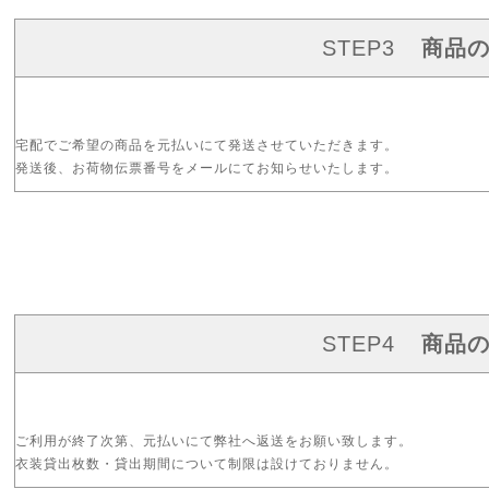
STEP3
商品
宅配でご希望の商品を元払いにて発送させていただきます。
発送後、お荷物伝票番号をメールにてお知らせいたします。
STEP4
商品
ご利用が終了次第、元払いにて弊社へ返送をお願い致します。
衣装貸出枚数・貸出期間について制限は設けておりません。