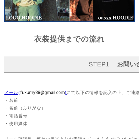
衣装提供までの流れ
STEP1
お問い
メール(
fukumy88@gmail.com
)
にて以下の情報を記入の上、ご連
・名前
・名前（ふりがな）
・電話番号
・使用媒体