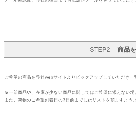
メール確認後、弊社の担当よりお電話かメールをさせていただき
STEP2
商品
ご希望の商品を弊社webサイトよりピックアップしていただき一
※一部商品や、在庫が少ない商品に関してはご希望に添えない場
また、荷物のご希望到着日の3日前までにはリストを頂ますよう